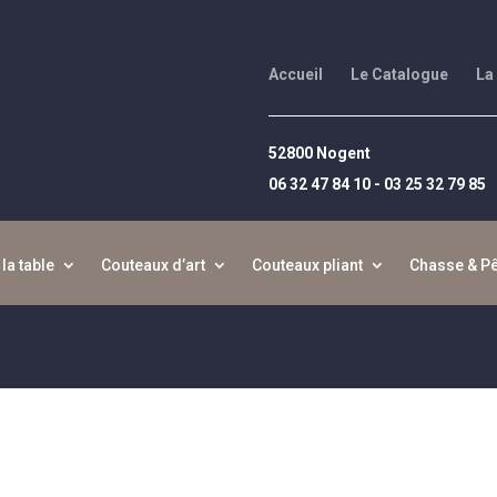
Accueil
Le Catalogue
La
52800 Nogent
06 32 47 84 10 - 03 25 32 79 85
 la table
Couteaux d’art
Couteaux pliant
Chasse & P