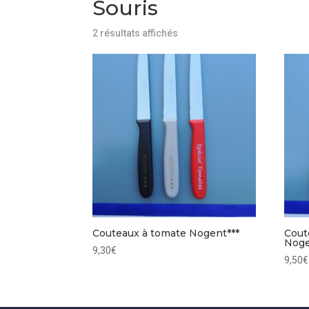
Souris
Trié
2 résultats affichés
du
plus
récent
au
plus
ancien
Couteaux à tomate Nogent***
Cout
Noge
9,30
€
9,50
€