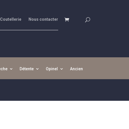
 Coutellerie
Nous contacter
êche
Détente
Opinel
Ancien