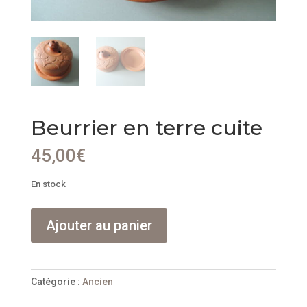
Beurrier en terre cuite
45,00
€
En stock
quantité
Ajouter au panier
de
Beurrier
en
terre
Catégorie :
Ancien
cuite