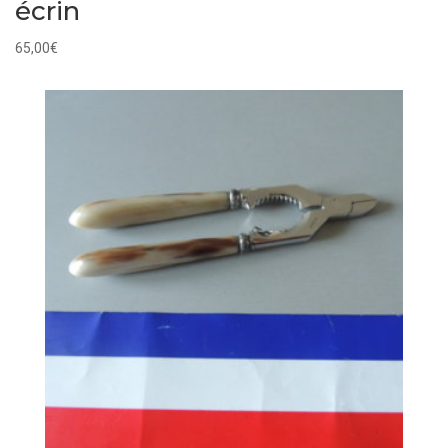
écrin
65,00
€