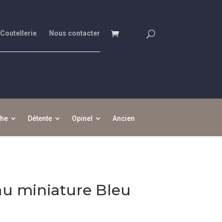
 Coutellerie
Nous contacter
che
Détente
Opinel
Ancien
au miniature Bleu