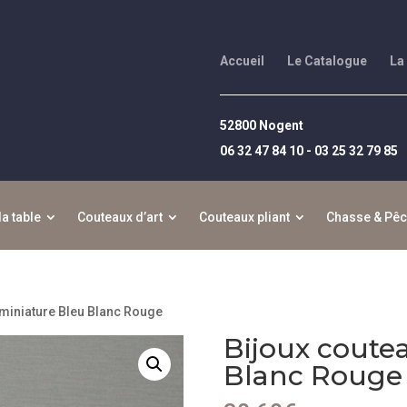
Accueil
Le Catalogue
La
52800 Nogent
06 32 47 84 10 - 03 25 32 79 85
la table
Couteaux d’art
Couteaux pliant
Chasse & Pê
 miniature Bleu Blanc Rouge
Bijoux coute
Blanc Rouge