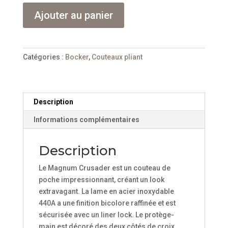
quantité
Ajouter au panier
de
Bocker
Magnum
Crusader
Catégories :
Bocker
,
Couteaux pliant
01LG281
Description
Informations complémentaires
Description
Le Magnum Crusader
est un couteau de
poche impressionnant, créant un look
extravagant. La lame en acier inoxydable
440A a une finition bicolore raffinée et est
sécurisée avec un liner lock. Le protège-
main est décoré des deux côtés de croix,