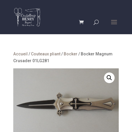
Accueil
/
Couteaux pliant
/
Bocker
/ Bocker Magnum
Crusader 01LG281