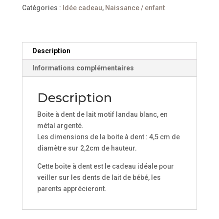
dents
Catégories :
Idée cadeau
,
Naissance / enfant
de
lait
motif
landau
Description
blanc
Informations complémentaires
Description
Boite à dent de lait motif landau blanc, en
métal argenté.
Les dimensions de la boite à dent : 4,5 cm de
diamètre sur 2,2cm de hauteur.
Cette boite à dent est le cadeau idéale pour
veiller sur les dents de lait de bébé, les
parents apprécieront.