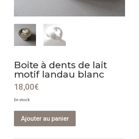
Boite à dents de lait
motif landau blanc
18,00
€
En stock
quantité
Ajouter au panier
de
Boite
à