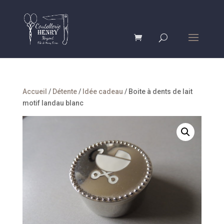
Accueil
/
Détente
/
Idée cadeau
/ Boite à dents de lait
motif landau blanc