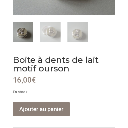
Boite à dents de lait
motif ourson
16,00
€
En stock
quantité
Ajouter au panier
de
Boite
à