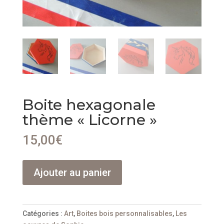
Boite hexagonale
thème « Licorne »
15,00
€
quantité
Ajouter au panier
de
Boite
hexagonale
thème
Catégories :
Art
,
Boites bois personnalisables
,
Les
"Licorne"