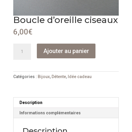
Boucle d’oreille ciseaux
6,00
€
quantité
Ajouter au panier
de
Boucle
d'oreille
ciseaux
Catégories :
Bijoux
,
Détente
,
Idée cadeau
Description
Informations complémentaires
Description