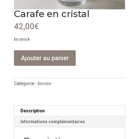
Carafe en cristal
42,00
€
En stock
quantité
Ajouter au panier
de
Carafe
en
cristal
Catégorie :
Ancien
Description
Informations complémentaires