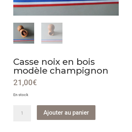
Casse noix en bois
modèle champignon
21,00
€
En stock
quantité
Ajouter au panier
de
Casse
noix