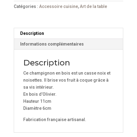
en
Catégories :
Accessoire cuisine
,
Art de la table
bois
modèle
champignon
Description
Informations complémentaires
Description
Ce champignon en bois est un casse noix et
noisettes. Il brise vos fruit à coque grâce à
sa vis intérieur.
En bois d’Olivier.
Hauteur 11cm
Diamètre 6cm
Fabrication française artisanal.