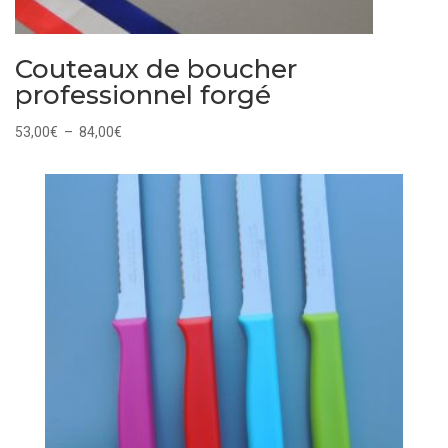
Couteaux de boucher
professionnel forgé
Plage
53,00
€
–
84,00
€
de
prix :
53,00€
à
84,00€