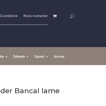
 Coutellerie
Nous contacter
che
Détente
Opinel
Ancien
oder Bancal lame