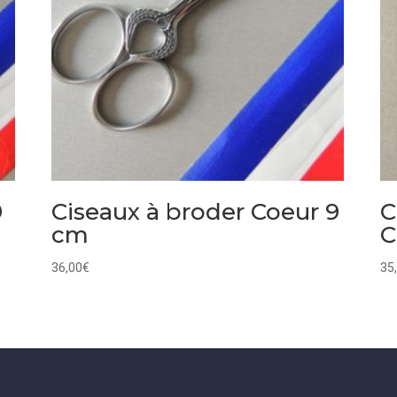
9
Ciseaux à broder Coeur 9
C
cm
C
36,00
€
35