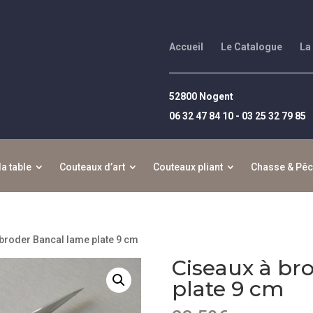
Accueil
Le Catalogue
La
52800 Nogent
06 32 47 84 10 - 03 25 32 79 85
la table
Couteaux d’art
Couteaux pliant
Chasse & Pê
 broder Bancal lame plate 9 cm
Ciseaux à br
plate 9 cm