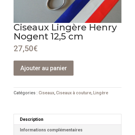
Ciseaux Lingère Henry
Nogent 12,5 cm
27,50
€
quantité
Ajouter au panier
de
Ciseaux
Lingère
Henry
Catégories :
Ciseaux
,
Ciseaux à couture
,
Lingère
Nogent
12,5
cm
Description
Informations complémentaires