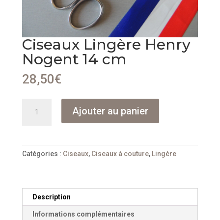
Ciseaux Lingère Henry
Nogent 14 cm
28,50
€
quantité
Ajouter au panier
de
Ciseaux
Lingère
Henry
Catégories :
Ciseaux
,
Ciseaux à couture
,
Lingère
Nogent
14
cm
Description
Informations complémentaires