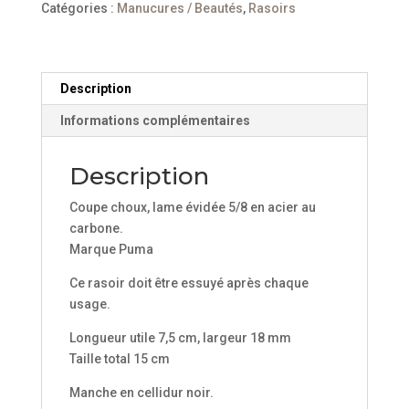
acier
Catégories :
Manucures / Beautés
,
Rasoirs
carbone
manche
cellidur
noir
Description
Informations complémentaires
Description
Coupe choux, lame évidée 5/8 en acier au
carbone.
Marque Puma
Ce rasoir doit être essuyé après chaque
usage.
Longueur utile 7,5 cm, largeur 18 mm
Taille total 15 cm
Manche en cellidur noir.