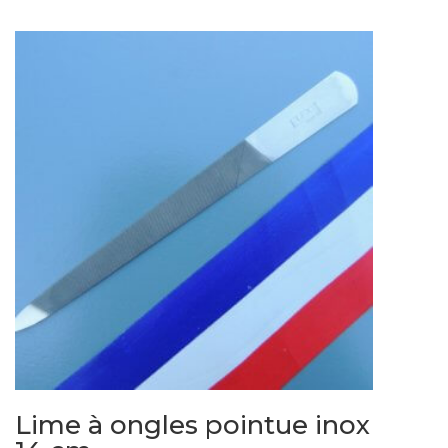
de
prix :
45,00€
à
47,00€
Lime à ongles pointue inox