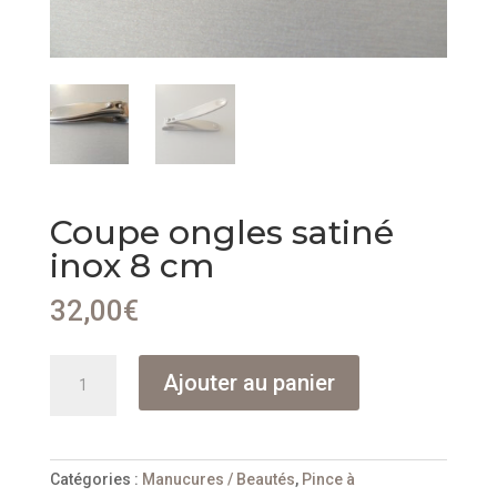
Coupe ongles satiné
inox 8 cm
32,00
€
quantité
Ajouter au panier
de
Coupe
ongles
satiné
Catégories :
Manucures / Beautés
,
Pince à
inox