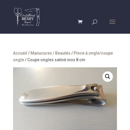
Accueil
/
Manucures / Beautés
/
Pince à ongle/coupe
ongle
/ Coupe ongles satiné inox 8 cm