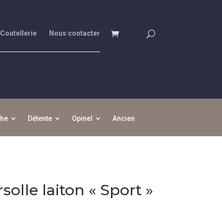
 Coutellerie
Nous contacter
che
Détente
Opinel
Ancien
olle laiton « Sport »