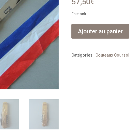
57,50
€
En stock
quantité
Ajouter au panier
de
Couteau
Coursolle
laiton
Catégories :
Couteaux Coursol
"Sport"
3
pièces