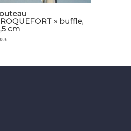
outeau
 ROQUEFORT » buffle,
1,5 cm
,00
€