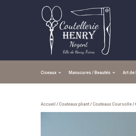
Ciseaux
Manucures / Beautés
Art de 
Accueil
/
Couteaux pliant
/
Couteaux Coursolle
/ 