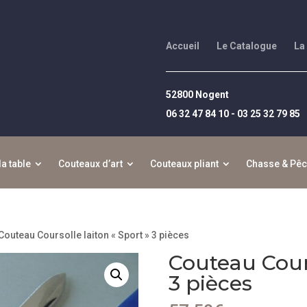
Accueil
Le Catalogue
La
52800 Nogent
06 32 47 84 10 - 03 25 32 79 85
la table
Couteaux d’art
Couteaux pliant
Chasse & Pê
Couteau Coursolle laiton « Sport » 3 pièces
Couteau Cours
3 pièces