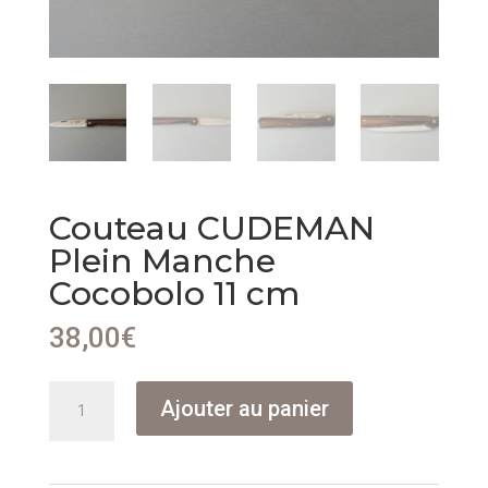
Couteau CUDEMAN
Plein Manche
Cocobolo 11 cm
38,00
€
quantité
Ajouter au panier
de
Couteau
CUDEMAN