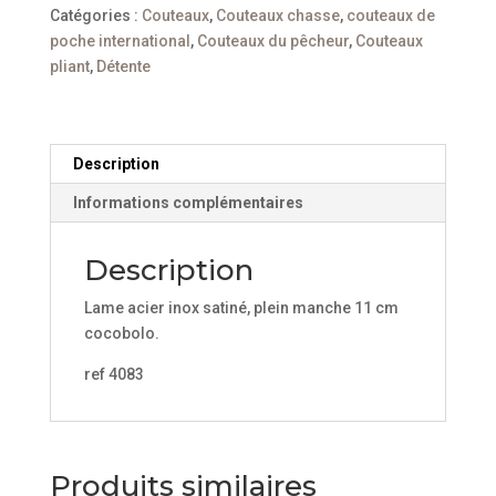
Plein
Catégories :
Couteaux
,
Couteaux chasse
,
couteaux de
Manche
poche international
,
Couteaux du pêcheur
,
Couteaux
Cocobolo
pliant
,
Détente
11
cm
Description
Informations complémentaires
Description
Lame acier inox satiné, plein manche 11 cm
cocobolo.
ref 4083
Produits similaires