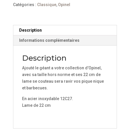
N°13
Catégories :
Classique
,
Opinel
Inox
et
sa
boîte
Description
Informations complémentaires
Description
Ajouté le géant a votre collection d’Opinel,
avec sa taille hors norme et ses 22 cm de
lame se couteau sera ravir vos pique nique
et barbecues.
En acier inoxydable 12C27.
Lame de 22 cm