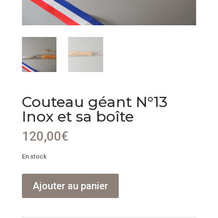
Couteau géant N°13
Inox et sa boîte
120,00
€
En stock
quantité
Ajouter au panier
de
Couteau
géant