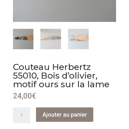
Couteau Herbertz
55010, Bois d’olivier,
motif ours sur la lame
24,00
€
quantité
Ajouter au panier
de
Couteau