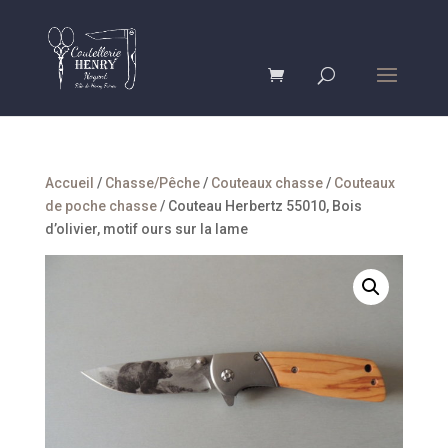
Accueil
/
Chasse/Pêche
/
Couteaux chasse
/
Couteaux
de poche chasse
/ Couteau Herbertz 55010, Bois
d’olivier, motif ours sur la lame