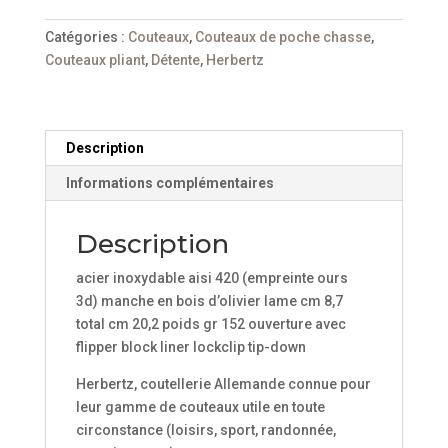
Herbertz
55010,
Catégories :
Couteaux
,
Couteaux de poche chasse
,
Bois
Couteaux pliant
,
Détente
,
Herbertz
d'olivier,
motif
ours
sur
Description
la
Informations complémentaires
lame
Description
acier inoxydable aisi 420 (empreinte ours
3d) manche en bois d’olivier lame cm 8,7
total cm 20,2 poids gr 152 ouverture avec
flipper block liner lockclip tip-down
Herbertz, coutellerie Allemande connue pour
leur gamme de couteaux utile en toute
circonstance (loisirs, sport, randonnée,