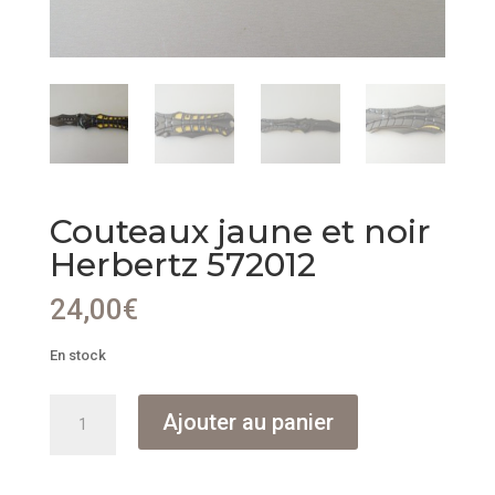
Couteaux jaune et noir
Herbertz 572012
24,00
€
En stock
quantité
Ajouter au panier
de
Couteaux
jaune