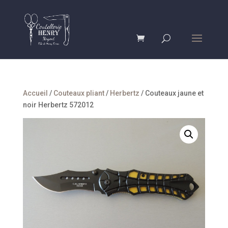
Accueil
/
Couteaux pliant
/
Herbertz
/ Couteaux jaune et
noir Herbertz 572012