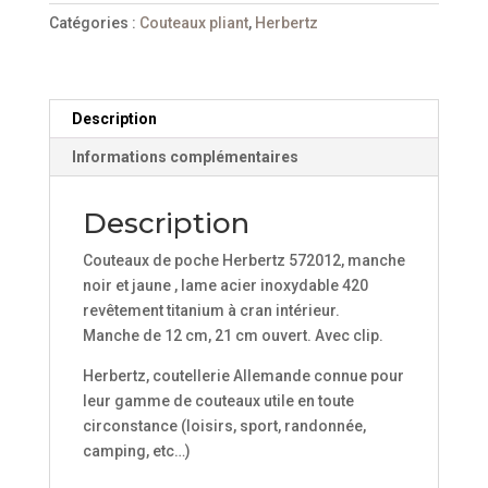
et
Catégories :
Couteaux pliant
,
Herbertz
noir
Herbertz
572012
Description
Informations complémentaires
Description
Couteaux de poche Herbertz 572012, manche
noir et jaune , lame acier inoxydable 420
revêtement titanium à cran intérieur.
Manche de 12 cm, 21 cm ouvert. Avec clip.
Herbertz, coutellerie Allemande connue pour
leur gamme de couteaux utile en toute
circonstance (loisirs, sport, randonnée,
camping, etc…)