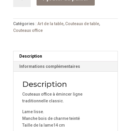
de
Couteaux
office
à
Catégories :
Art de la table
,
Couteaux de table
,
émincer
Couteaux office
14
cm
Nogent
***
Description
Informations complémentaires
Description
Couteaux office à émincer ligne
traditionnelle classic.
Lame lisse.
Manche bois de charme teinté
Taille de la lame14 cm