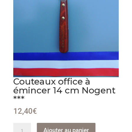
Couteaux office à
émincer 14 cm Nogent
***
12,40
€
quantité
Ajouter au panier