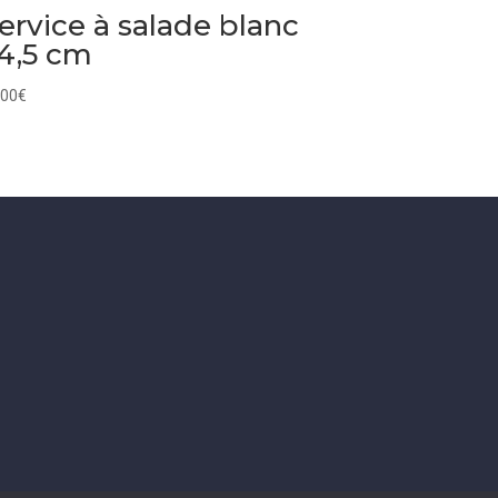
ervice à salade blanc
4,5 cm
,00
€