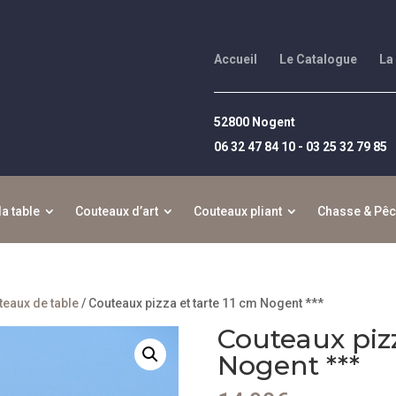
Accueil
Le Catalogue
La
52800 Nogent
06 32 47 84 10 - 03 25 32 79 85
la table
Couteaux d’art
Couteaux pliant
Chasse & Pê
teaux de table
/ Couteaux pizza et tarte 11 cm Nogent ***
Couteaux pizz
Nogent ***