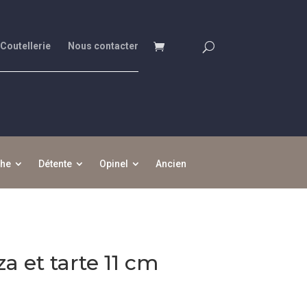
 Coutellerie
Nous contacter
che
Détente
Opinel
Ancien
a et tarte 11 cm