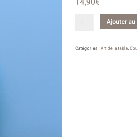
14,90
€
quantité
Ajouter au 
de
Couteaux
pizza
et
Catégories :
Art de la table
,
Cou
tarte
11
cm
Nogent
***