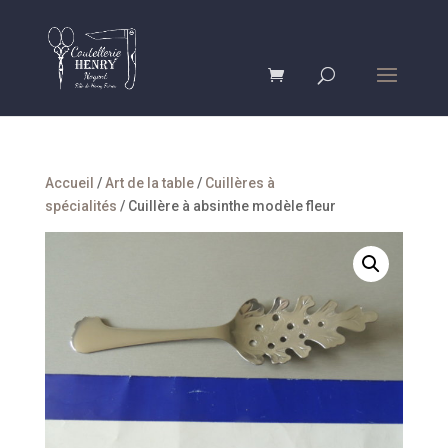
Accueil
/
Art de la table
/
Cuillères à
spécialités
/ Cuillère à absinthe modèle fleur