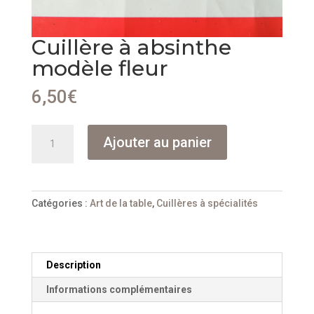
Cuillère à absinthe
modèle fleur
6,50
€
quantité
Ajouter au panier
de
Cuillère
à
absinthe
Catégories :
Art de la table
,
Cuillères à spécialités
modèle
fleur
Description
Informations complémentaires