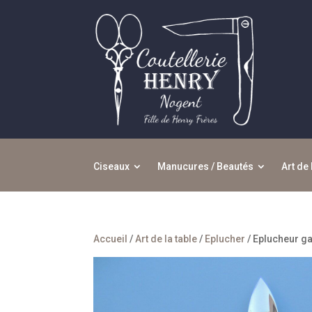
Ciseaux
Manucures / Beautés
Art de 
Accueil
/
Art de la table
/
Eplucher
/ Eplucheur g