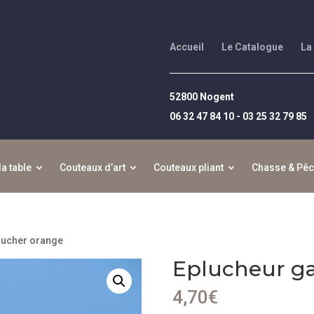
Accueil
Le Catalogue
La
52800 Nogent
06 32 47 84 10 - 03 25 32 79 85
la table
Couteaux d’art
Couteaux pliant
Chasse & Pê
aucher orange
Eplucheur g
4,70
€