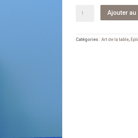
quantité
Ajouter au 
de
Eplucheur
gaucher
orange
Catégories :
Art de la table
,
Epl