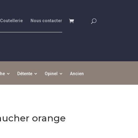
 Coutellerie
Nous contacter
che
Détente
Opinel
Ancien
aucher orange