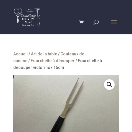
Accueil
/
Art de la table
/
Couteaux de
cuisine
/
Fourchette à découper
/ Fourchette à
découper victorinox 15cm