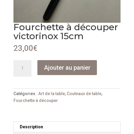
Fourchette à découper
victorinox 15cm
23,00
€
quantité
Ajouter au panier
de
Fourchette
à
découper
Catégories :
Art de la table
,
Couteaux de table
,
victorinox
Fourchette à découper
15cm
Description