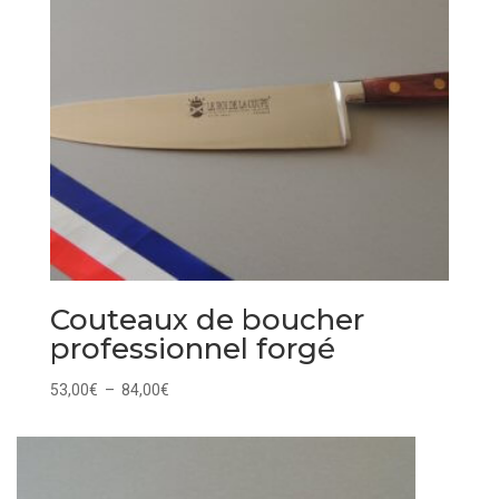
Couteaux de boucher
professionnel forgé
Plage
53,00
€
–
84,00
€
de
prix :
53,00€
à