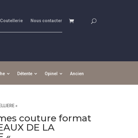
 Coutellerie
Nous contacter
che
Détente
Opinel
Ancien
ELLIERE «
mes couture format
SEAUX DE LA
E «