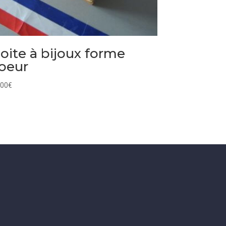
oite à bijoux forme
oeur
,00
€