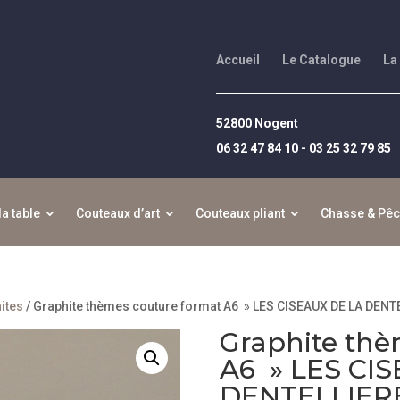
Accueil
Le Catalogue
La
52800 Nogent
06 32 47 84 10 - 03 25 32 79 85
la table
Couteaux d’art
Couteaux pliant
Chasse & Pê
ites
/ Graphite thèmes couture format A6 » LES CISEAUX DE LA DENT
Graphite thè
A6 » LES CI
DENTELLIER