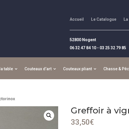
Accueil
Le Catalogue
La
52800 Nogent
06 32 47 84 10 - 03 25 32 79 85
la table
Couteaux d’art
Couteaux pliant
Chasse & Pê
ictorinox
Greffoir à vi
33,50
€