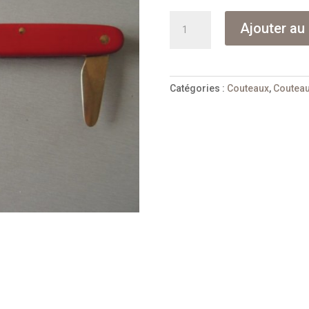
quantité
Ajouter au 
de
Greffoir
à
vigne
Catégories :
Couteaux
,
Couteau
Victorinox