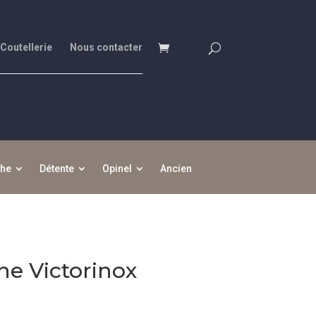
 Coutellerie
Nous contacter
che
Détente
Opinel
Ancien
gne Victorinox