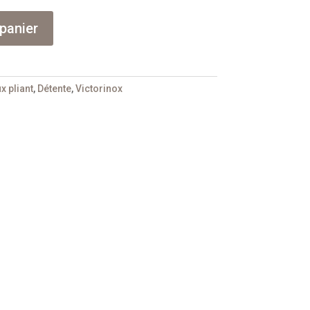
panier
x pliant
,
Détente
,
Victorinox