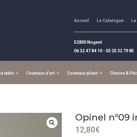
Accueil
Le Catalogue
La
52800 Nogent
06 32 47 84 10 - 03 25 32 79 85
la table
Couteaux d’art
Couteaux pliant
Chasse & Pê
Opinel n°09 
12,80
€