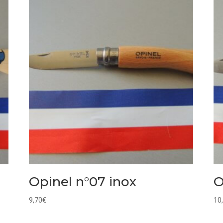
Opinel n°07 inox
O
9,70
€
10