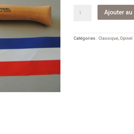
quantité
Ajouter au 
de
Opinel
n°09
inox
Catégories :
Classique
,
Opinel