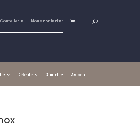
 Coutellerie
Nous contacter
che
Détente
Opinel
Ancien
inox