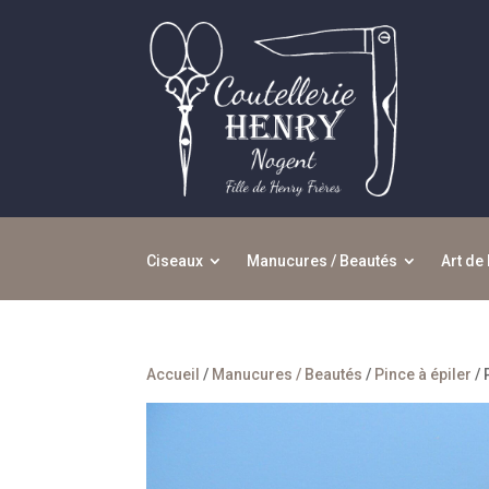
Ciseaux
Manucures / Beautés
Art de 
Accueil
/
Manucures / Beautés
/
Pince à épiler
/ 