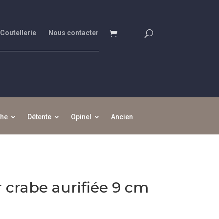
 Coutellerie
Nous contacter
che
Détente
Opinel
Ancien
r crabe aurifiée 9 cm