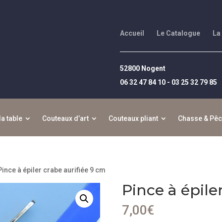
Accueil
Le Catalogue
La
52800 Nogent
06 32 47 84 10 - 03 25 32 79 85
la table
Couteaux d’art
Couteaux pliant
Chasse & Pê
Pince à épiler crabe aurifiée 9 cm
Pince à épile
7,00
€