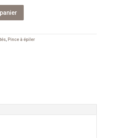
panier
tés
,
Pince à épiler