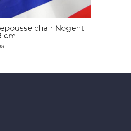
epousse chair Nogent
3 cm
00
€