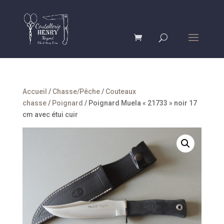
Accueil
/
Chasse/Pêche
/
Couteaux
chasse
/
Poignard
/ Poignard Muela « 21733 » noir 17
cm avec étui cuir