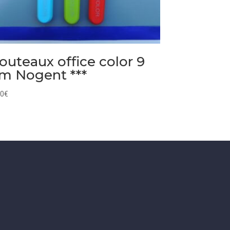
outeaux office color 9
m Nogent ***
70
€