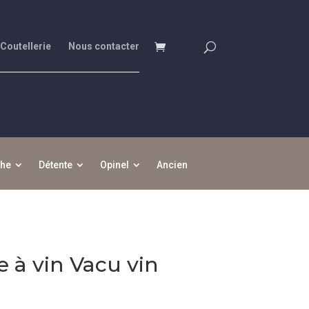
 Coutellerie
Nous contacter
che
Détente
Opinel
Ancien
à vin Vacu vin