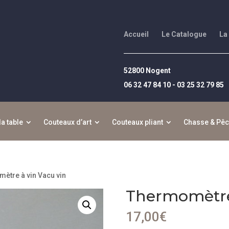
Accueil
Le Catalogue
La
52800 Nogent
06 32 47 84 10 - 03 25 32 79 85
la table
Couteaux d’art
Couteaux pliant
Chasse & Pê
ètre à vin Vacu vin
Thermomètre 
17,00
€