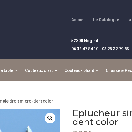
Accueil
Le Catalogue
La
52800 Nogent
06 32 47 84 10 - 03 25 32 79 85
la table
Couteaux d’art
Couteaux pliant
Chasse & Pê
mple droit micro-dent color
Eplucheur si
dent color