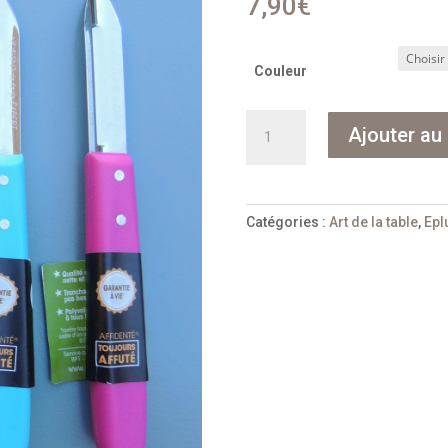
7,90
€
Couleur
quantité
Ajouter au 
de
Eplucheur
simple
droit
Catégories :
Art de la table
,
Epl
micro-
dent
color