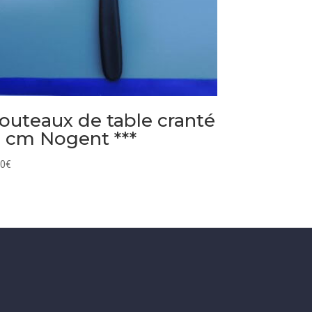
outeaux de table cranté
1 cm Nogent ***
30
€