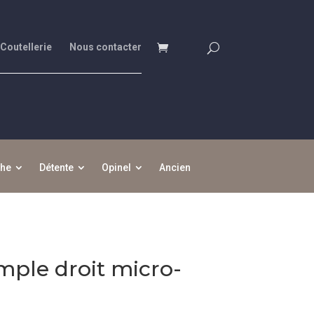
 Coutellerie
Nous contacter
che
Détente
Opinel
Ancien
mple droit micro-