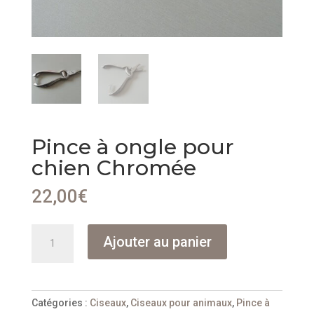
Pince à ongle pour
chien Chromée
22,00
€
quantité
Ajouter au panier
de
Pince
à
ongle
Catégories :
Ciseaux
,
Ciseaux pour animaux
,
Pince à
pour