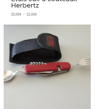
Herbertz
Plage
20,00
€
–
22,00
€
de
prix :
20,00€
à
22,00€