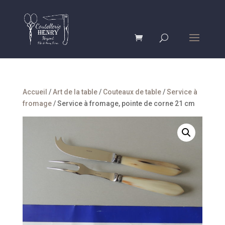
Accueil
/
Art de la table
/
Couteaux de table
/
Service à
fromage
/ Service à fromage, pointe de corne 21 cm