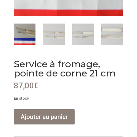
Service à fromage,
pointe de corne 21 cm
87,00
€
En stock
quantité
Ajouter au panier
de
Service
à