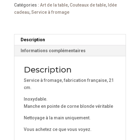
fromage,
Catégories :
Art de la table
,
Couteaux de table
,
Idée
pointe
cadeau
,
Service à fromage
de
corne
21
cm
Description
Informations complémentaires
Description
Service à fromage, fabrication française, 21
cm.
Inoxydable.
Manche en pointe de corne blonde véritable
Nettoyage à la main uniquement.
Vous achetez ce que vous voyez.